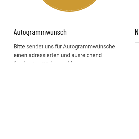
Autogrammwunsch
N
Bitte sendet uns für Autogrammwünsche
einen adressierten und ausreichend
frankierten Rückumschlag an:
Laura Brümmer
c/o LIVE Manufaktour
Gertrudenstr. 9
50667 Köln
Da