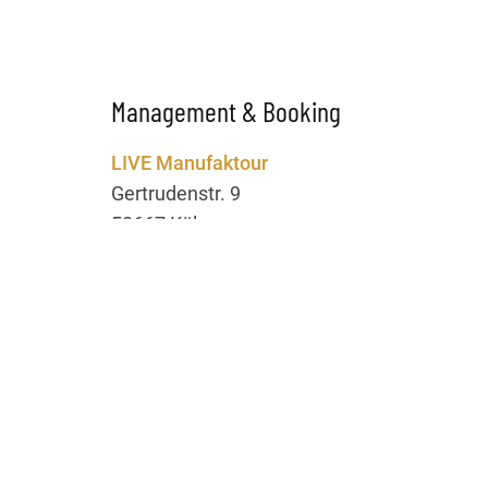
Management & Booking
LIVE Manufaktour
Gertrudenstr. 9
50667 Köln
Ansprechpartnerin:
Rina Hahn
Telefon: 0221 / 56 08 02 63
E-Mail:
rina@livemanufaktour.de