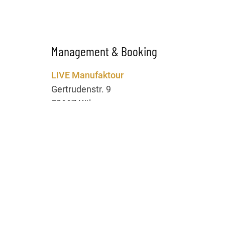
Management & Booking
LIVE Manufaktour
Gertrudenstr. 9
50667 Köln
Ansprechpartnerin:
Rina Hahn
Telefon: 0221 / 56 08 02 63
E-Mail:
rina@livemanufaktour.de