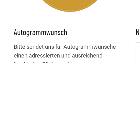
Autogrammwunsch
N
Bitte sendet uns für Autogrammwünsche
einen adressierten und ausreichend
frankierten Rückumschlag an:
Laura Brümmer
c/o LIVE Manufaktour
Gertrudenstr. 9
50667 Köln
Da