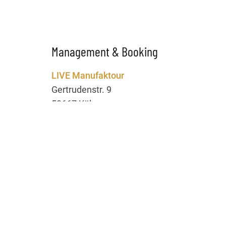
Management & Booking
LIVE Manufaktour
Gertrudenstr. 9
50667 Köln
Ansprechpartnerin:
Rina Hahn
Telefon: 0221 / 56 08 02 63
E-Mail:
rina@livemanufaktour.de