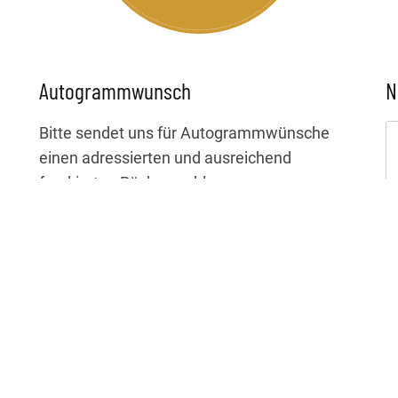
Autogrammwunsch
N
Bitte sendet uns für Autogrammwünsche
einen adressierten und ausreichend
frankierten Rückumschlag an:
Laura Brümmer
c/o LIVE Manufaktour
Gertrudenstr. 9
50667 Köln
Da