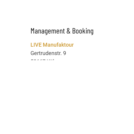
Management & Booking
LIVE Manufaktour
Gertrudenstr. 9
50667 Köln
Ansprechpartnerin:
Rina Hahn
Telefon: 0221 / 56 08 02 63
E-Mail:
rina@livemanufaktour.de