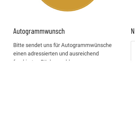
Autogrammwunsch
N
Bitte sendet uns für Autogrammwünsche
einen adressierten und ausreichend
frankierten Rückumschlag an:
Laura Brümmer
c/o LIVE Manufaktour
Gertrudenstr. 9
50667 Köln
Da