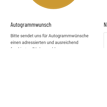
Autogrammwunsch
N
Bitte sendet uns für Autogrammwünsche
einen adressierten und ausreichend
frankierten Rückumschlag an:
Laura Brümmer
c/o LIVE Manufaktour
Gertrudenstr. 9
50667 Köln
Da