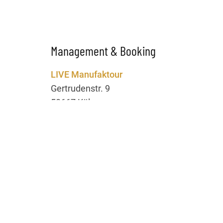
Management & Booking
LIVE Manufaktour
Gertrudenstr. 9
50667 Köln
Ansprechpartnerin:
Rina Hahn
Telefon: 0221 / 56 08 02 63
E-Mail:
rina@livemanufaktour.de