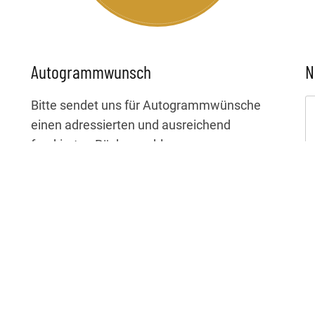
Autogrammwunsch
N
Bitte sendet uns für Autogrammwünsche
einen adressierten und ausreichend
frankierten Rückumschlag an:
Laura Brümmer
c/o LIVE Manufaktour
Gertrudenstr. 9
50667 Köln
Da